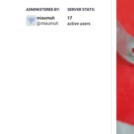
ADMINISTERED BY:
SERVER STATS:
miaumuh
17
@
miaumuh
active users