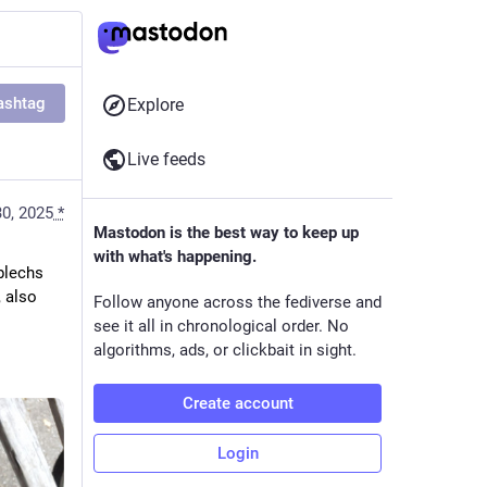
ashtag
Explore
Live feeds
0, 2025
*
Mastodon is the best way to keep up
with what's happening.
 rechter Halterung meines hinteren Schutzblechs 
 also 
Follow anyone across the fediverse and
see it all in chronological order. No
algorithms, ads, or clickbait in sight.
Create account
Login