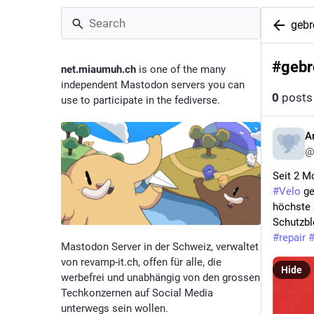
gebr
#
gebr
net.miaumuh.ch
is one of the many
independent Mastodon servers you can
0
posts
use to participate in the fediverse.
A
@
Seit 2 M
#
Velo
 g
höchste Z
Schutzbl
#
repair
Mastodon Server in der Schweiz, verwaltet
von revamp-it.ch, offen für alle, die
Hide
werbefrei und unabhängig von den grossen
Techkonzernen auf Social Media
unterwegs sein wollen.