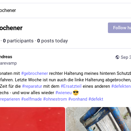
ochener
ochener
Follow h
·
0
participants
·
0
posts today
ndreas
Sep 3
arevamp
onaten mit 
#
gebrochener
efahren. Letzte Woche ist nun auch die linke Halterung abgebrochen,
eit für die 
#
reparatur
 mit dem 
#
Ersatzteil
 eines anderen 
#
defekten
echs - und wow alles wieder 
#
wieneu
#
reparieren
#
selfmade
#
ohnestrom
#
vonhand
#
defekt