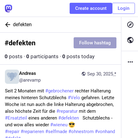
Create account
Login
defekten
#
defekten
Follow hashtag
0
posts
·
0
participants
·
0
posts today
Andreas
Sep 30, 2025
*
@
arevamp
Seit 2 Monaten mit 
#
gebrochener
 rechter Halterung 
meines hinteren Schutzblechs 
#
Velo
 gefahren. Letzte 
Woche ist nun auch die linke Halterung abgebrochen, 
also höchste Zeit für die 
#
reparatur
 mit dem 
#
Ersatzteil
 eines anderen 
#
defekten
   Schutzblechs - 
und wow alles wieder 
#
wieneu
#
repair
#
reparieren
#
selfmade
#
ohnestrom
#
vonhand