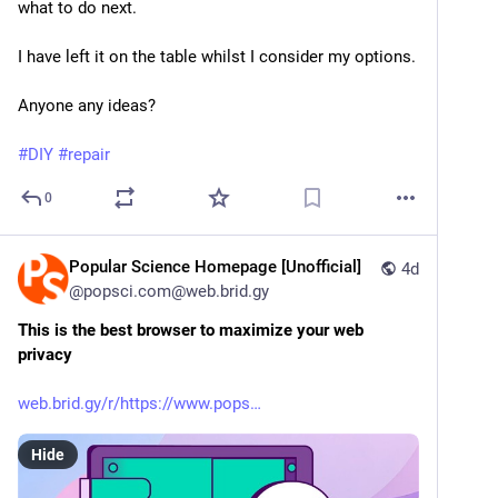
what to do next.
I have left it on the table whilst I consider my options.
Anyone any ideas? 
#
DIY
#
repair
0
Popular Science Homepage [Unofficial]
4d
@
popsci.com@web.brid.gy
This is the best browser to maximize your web 
privacy
web.brid.gy/r/https://www.pops
Hide