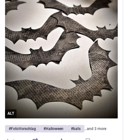
ALT
#
FotoVorschlag
#
Halloween
#
bats
…and 3 more