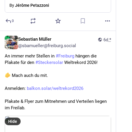
By
Jérôme Petazzoni
0
Sebastian Müller
6d
*
@
sbamueller@freiburg.social
An immer mehr Stellen in 
#
Freiburg
 hängen die 
Plakate für den 
#
Steckersolar
 Weltrekord 2026!
 Mach auch du mit.
Anmelden: 
balkon.solar/weltrekord2026
Plakate & Flyer zum Mitnehmen und Verteilen liegen 
im Freilab.
Hide