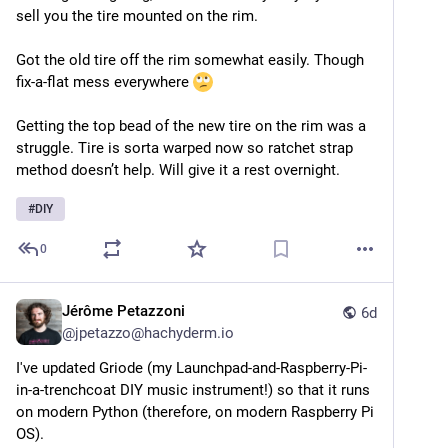
sell you the tire mounted on the rim.
Got the old tire off the rim somewhat easily. Though 
fix-a-flat mess everywhere 
Getting the top bead of the new tire on the rim was a 
struggle. Tire is sorta warped now so ratchet strap 
method doesn’t help. Will give it a rest overnight. 
#
DIY
0
Jérôme Petazzoni
6d
@
jpetazzo@hachyderm.io
I've updated Griode (my Launchpad-and-Raspberry-Pi-
in-a-trenchcoat DIY music instrument!) so that it runs 
on modern Python (therefore, on modern Raspberry Pi 
OS).