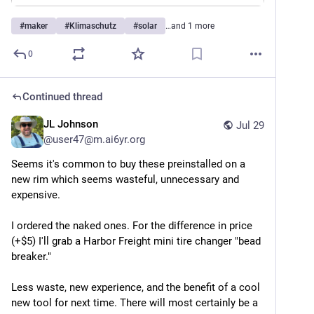
#
maker
#
Klimaschutz
#
solar
…and 1 more
0
Continued thread
JL Johnson
Jul 29
@
user47@m.ai6yr.org
Seems it's common to buy these preinstalled on a 
new rim which seems wasteful, unnecessary and 
expensive. 
I ordered the naked ones. For the difference in price 
(+$5) I'll grab a Harbor Freight mini tire changer "bead 
breaker." 
Less waste, new experience, and the benefit of a cool 
new tool for next time. There will most certainly be a 