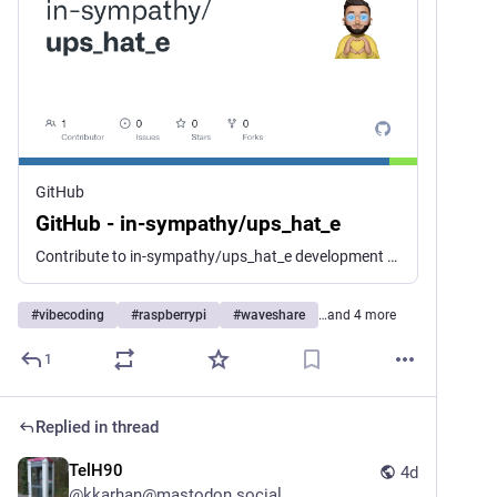
GitHub
GitHub - in-sympathy/ups_hat_e
Contribute to in-sympathy/ups_hat_e development by creating an account on GitHub.
#
vibecoding
#
raspberrypi
#
waveshare
…and 4 more
1
Replied in thread
TelH90
4d
@
kkarhan@mastodon.social