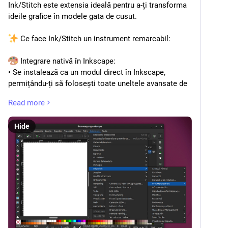
Ink/Stitch este extensia ideală pentru a-ți transforma 
ideile grafice în modele gata de cusut.
 Ce face Ink/Stitch un instrument remarcabil:
 Integrare nativă în Inkscape:
• Se instalează ca un modul direct în Inkscape, 
permițându-ți să folosești toate uneltele avansate de 
desen vectorial pentru a crea sau edita modele de 
Read more
broderie.
Hide
 Personalizare completă a împunsăturilor:
• Oferă control total asupra tipurilor de cusături (satin, 
umplere/fill, contur/running stitch), direcției firelor, 
densității și ordinii de brodare.
 Simulare 3D și previzualizare realistică:
• Permite redarea vizuală a modul în care acul și ața 
vor interacționa cu materialul textil înainte de 
trimiterea fișierului către mașină, prevenind greșelile 