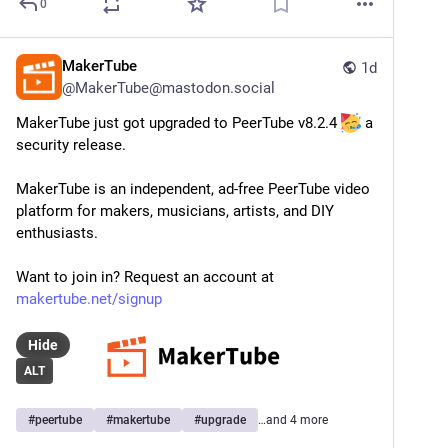
0
MakerTube
1d
@
MakerTube@mastodon.social
MakerTube just got upgraded to PeerTube v8.2.4 
 a 
security release.
MakerTube is an independent, ad-free PeerTube video 
platform for makers, musicians, artists, and DIY 
enthusiasts.
Want to join in? Request an account at 
makertube.net/signup
Hide
ALT
#
peertube
#
makertube
#
upgrade
…and 4 more