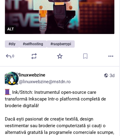
ALT
#
diy
#
selfhosting
#
raspberrypi
0
linuxwebzine
3d
@
linuxwebzine@mstdn.ro
 Ink/Stitch: Instrumentul open-source care 
transformă Inkscape într-o platformă completă de 
broderie digitală!
Dacă ești pasionat de creație textilă, design 
vestimentar sau broderie computerizată și cauți o 
alternativă gratuită la programele comerciale scumpe, 