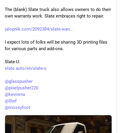
The (blank) Slate truck also allows owners to do their 
own warranty work. Slate embraces right to repair.
jalopnik.com/2092384/slate-wan
I expect lots of folks will be sharing 3D printing files 
for various parts and add-ons. 
Slate-U:
slate.auto/en/slate-u
@
glasspusher
@
pixelpusher220
@
kevinrns
@
Stef
@
mossyfoot