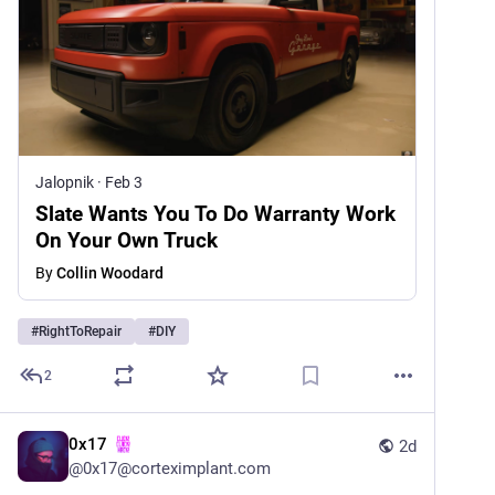
Jalopnik
·
Feb 3
Slate Wants You To Do Warranty Work
On Your Own Truck
By
Collin Woodard
#
RightToRepair
#
DIY
2
0x17
2d
@
0x17@corteximplant.com