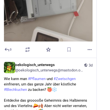
0
oekologisch_unterwegs
3d
@
oekologisch_unterwegs@mastodon.online
Wie kann man 
#
Pflaumen
 und 
#
Zwetschgen
einfrieren, um das ganze Jahr über köstliche 
#
Blechkuchen
 zu backen? 
Entdecke das grooooße Geheimnis des Halbierens 
und des Viertelns.
 Aber nicht weiter verraten, 