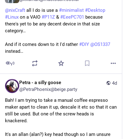
@
nixCraft
 all I do is use a 
#
minimalist
#
Desktop
#
Linux
 on a VAIO 
#
P11Z
 & 
#
EeePC701
 because 
there's yet to be any decent device in that size 
category…
And if it comes down to it I'd rather 
#
DIY
@
OS1337
instead…
0
Petra - a silly goose
4d
@
PetraPhoenix@beige.party
Bah! I am trying to take a manual coffee espresso 
maker apart to clean it up, descale it etc so that it can 
still be used. But one of the screw heads is 
knackered. 
It's an allan (alan?) key head though so I am unsure 