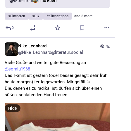
More from
Tino Eberl
#
Einfrieren
#
DIY
#
Küchentipps
…and 3 more
0
Nike Leonhard
4d
@
Nike_Leonhard@literatur.social
Viele Grüße und weiter gute Besserung an 
@
somlu1968
Das T-Shirt ist gestern (oder besser gesagt: sehr früh 
heute morgen) fertig geworden. Mir gefällt's.
Die, denen es zu radikal ist, dürfen sich über einen 
süßen, schlafenden Hund freuen.
Hide