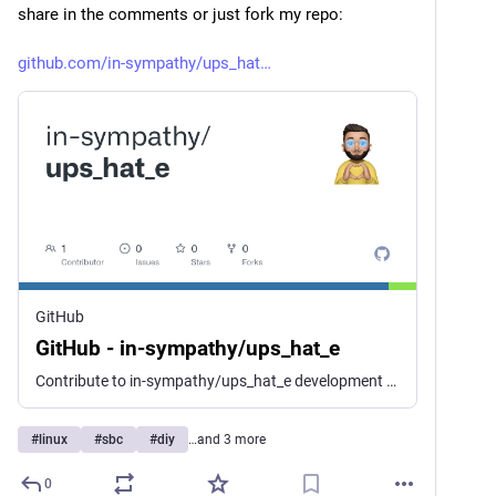
share in the comments or just fork my repo:
github.com/in-sympathy/ups_hat
GitHub
GitHub - in-sympathy/ups_hat_e
Contribute to in-sympathy/ups_hat_e development by creating an account on GitHub.
#
linux
#
sbc
#
diy
…and 3 more
0