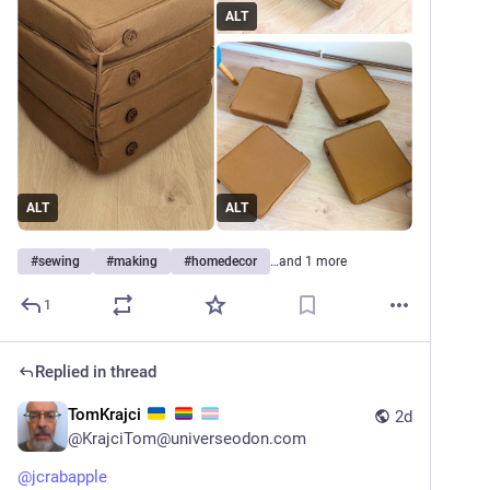
ALT
ALT
ALT
#
sewing
#
making
#
homedecor
…and 1 more
1
Replied in thread
TomKrajci
2d
@
KrajciTom@universeodon.com
@
jcrabapple