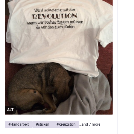
ALT
#
Handarbeit
#
sticken
#
Kreuzstich
…and 7 more