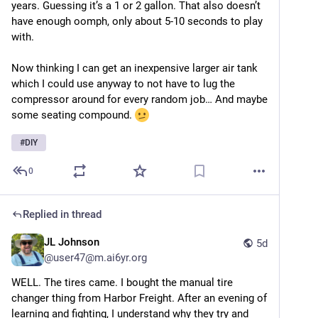
years. Guessing it’s a 1 or 2 gallon. That also doesn’t 
have enough oomph, only about 5-10 seconds to play 
with. 
Now thinking I can get an inexpensive larger air tank 
which I could use anyway to not have to lug the 
compressor around for every random job… And maybe 
some seating compound. 
#
DIY
0
Replied in thread
JL Johnson
5d
@
user47@m.ai6yr.org
WELL. The tires came. I bought the manual tire 
changer thing from Harbor Freight. After an evening of 
learning and fighting, I understand why they try and 