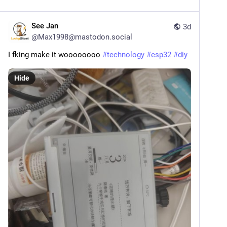
See Jan
3d
@
Max1998@mastodon.social
I fking make it woooooooo 
#
technology
#
esp32
#
diy
Hide