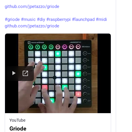
github.com/jpetazzo/griode
#
griode
#
music
#
diy
#
raspberrypi
#
launchpad
#
midi
github.com/jpetazzo/griode
YouTube
Griode