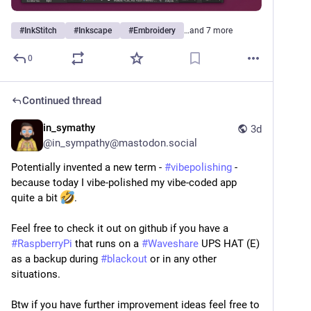
de producție.
#
InkStitch
#
Inkscape
#
Embroidery
…and 7 more
 Compatibilitate extinsă cu mașinile de brodat:
• Exportă modelele în formate standard din industrie, 
0
precum .DST, .PES, .EXP, .JEF, .VP3 și multe altele, 
fiind compatibil cu majoritatea brandurilor de pe piață.
Continued thread
 Multiplatformă și 100% Gratuit:
• Rulează impecabil pe Linux, Windows și macOS, fiind 
in_symathy
3d
susținut de o comunitate activă ce adaugă constant 
@
in_sympathy@mastodon.social
funcții noi și ghiduri de utilizare.
Potentially invented a new term - 
#
vibepolishing
 - 
because today I vibe-polished my vibe-coded app 
Un proiect extraordinar ce pune puterea dizainului 
quite a bit 
.
textil și a broderiei digitale direct în mâinile 
comunității open-source! 
Feel free to check it out on github if you have a 
#
RaspberryPi
 that runs on a 
#
Waveshare
 UPS HAT (E) 
as a backup during 
#
blackout
 or in any other 
situations.
Btw if you have further improvement ideas feel free to 