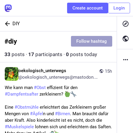
Create account
Login
DIY
#
diy
Follow hashtag
33
posts
·
17
participants
·
0
posts today
oekologisch_unterwegs
15h
@
oekologisch_unterwegs@mastodon.online
Wie kann man 
#
Obst
 effizient für den 
#
Dampfentsafter
 zerkleinern? 
Eine 
#
Obstmühle
 erleichtert das Zerkleinern großer 
Mengen von 
#
Äpfel
​n und 
#
Birnen
. Man braucht dafür 
aber Kraft. Also kinderleicht ist es nicht, doch die 
#
Muskelspiele
 lohnen sich und erleichtern das Saften. 