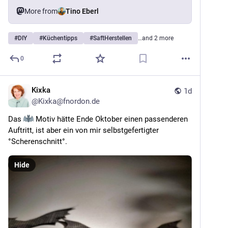
More from
Tino Eberl
#
DIY
#
Küchentipps
#
SaftHerstellen
…and 2 more
0
Kixka
1d
@
Kixka@fnordon.de
Das 
 Motiv hätte Ende Oktober einen passenderen 
Auftritt, ist aber ein von mir selbstgefertigter 
°Scherenschnitt°.
Hide