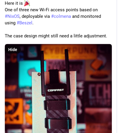
Here it is 
One of three new Wi-Fi access points based on 
#
NixOS
, deployable via 
#
colmena
 and monitored 
using 
#
Beszel
. 
The case design might still need a little adjustment.
Hide