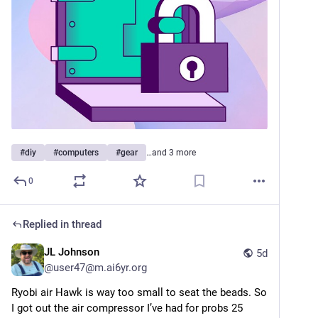
#
diy
#
computers
#
gear
…and 3 more
0
Replied in thread
JL Johnson
5d
@
user47@m.ai6yr.org
Ryobi air Hawk is way too small to seat the beads. So 
I got out the air compressor I’ve had for probs 25 