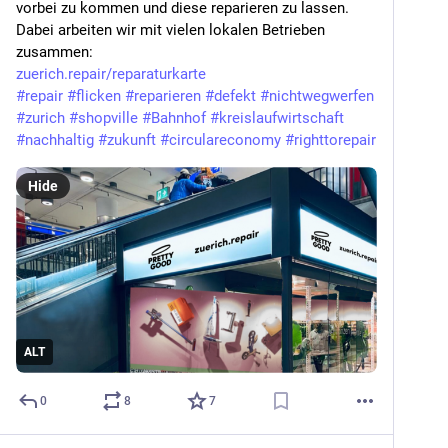
vorbei zu kommen und diese reparieren zu lassen.
Dabei arbeiten wir mit vielen lokalen Betrieben 
zusammen:
zuerich.repair/reparaturkarte
#
repair
#
flicken
#
reparieren
#
defekt
#
nichtwegwerfen
#
zurich
#
shopville
#
Bahnhof
#
kreislaufwirtschaft
#
nachhaltig
#
zukunft
#
circulareconomy
#
righttorepair
Hide
ALT
0
8
7