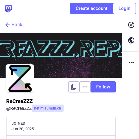
Create account
Login
Back
Follow
ReCreaZZZ
@
ReCreaZZZ
net.miaumuh.ch
JOINED
Jun 28, 2025